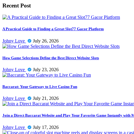
Recent Post
A Practical Guide to Finding a Great Slot77 Gacor Platform
Johny Love
July 26, 2026
How Game Selections Define the Best Direct Website Slots
Johny Love
July 23, 2026
Baccarat: Your Gateway to Live Casino Fun
Johny Love
July 21, 2026
Join a Direct Baccarat Website and Play Your Favorite Game Instantly wit
Johny Love
July 17, 2026