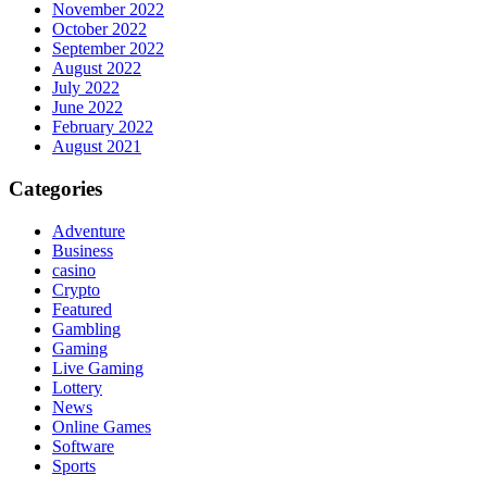
November 2022
October 2022
September 2022
August 2022
July 2022
June 2022
February 2022
August 2021
Categories
Adventure
Business
casino
Crypto
Featured
Gambling
Gaming
Live Gaming
Lottery
News
Online Games
Software
Sports