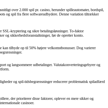
snitligt over 2.000 spil pr. casino, herunder spilleautomater, bordspil,
ots og spil fra flere softwareudbydere. Denne variation tiltrækker
er SSL-kryptering og sikre betalingsløsninger. To-faktor
er og sikkerhedsforanstaltninger, før de opretter konto.
rme kan tilbyde op til 50% højere velkomstbonusser. Dog varierer
 begrænsninger.
upport og langsommere udbetalinger. Valutakonverteringsgebyrer og
atform.
uligheder og spil-tidsbegrænsninger reducerer problematisk spiladfærd
illere, der prioriterer disse faktorer, oplever en mere sikker og
internationale casinoer.