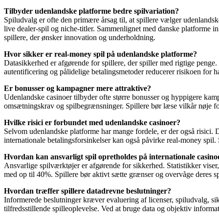
Tilbyder udenlandske platforme bedre spilvariation?
Spiludvalg er ofte den primære årsag til, at spillere vælger udenlandske
live dealer-spil og niche-titler. Sammenlignet med danske platforme in
spillere, der ønsker innovation og underholdning.
Hvor sikker er real-money spil på udenlandske platforme?
Datasikkerhed er afgørende for spillere, der spiller med rigtige penge
autentificering og pålidelige betalingsmetoder reducerer risikoen for 
Er bonusser og kampagner mere attraktive?
Udenlandske casinoer tilbyder ofte større bonusser og hyppigere kampa
omsætningskrav og spilbegrænsninger. Spillere bør læse vilkår nøje fo
Hvilke risici er forbundet med udenlandske casinoer?
Selvom udenlandske platforme har mange fordele, er der også risici.
internationale betalingsforsinkelser kan også påvirke real-money spil. 
Hvordan kan ansvarligt spil opretholdes på internationale casino
Ansvarlige spilværktøjer er afgørende for sikkerhed. Statistikker vis
med op til 40%. Spillere bør aktivt sætte grænser og overvåge deres sp
Hvordan træffer spillere datadrevne beslutninger?
Informerede beslutninger kræver evaluering af licenser, spiludvalg, sikk
tilfredsstillende spilleoplevelse. Ved at bruge data og objektiv inform