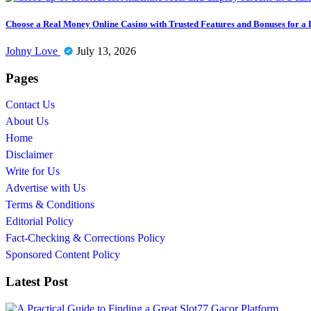
Choose a Real Money Online Casino with Trusted Features and Bonuses for a
Johny Love
July 13, 2026
Pages
Contact Us
About Us
Home
Disclaimer
Write for Us
Advertise with Us
Terms & Conditions
Editorial Policy
Fact-Checking & Corrections Policy
Sponsored Content Policy
Latest Post